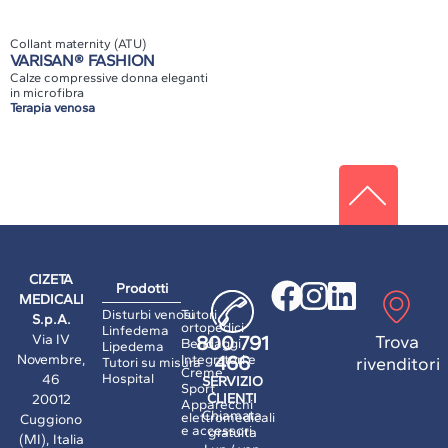
Collant maternity (ATU)
VARISAN® FASHION
Calze compressive donna eleganti
in microfibra
Terapia venosa
CIZETA
Prodotti
MEDICALI
Disturbi venosi
Tutori
S.p.A.
ortopedici
Linfedema
Via IV
Trova
800 791
Bendaggi
Lipedema
Novembre,
Integratori e
466
rivenditori
Tutori su misura
Creme
Hospital
46
SERVIZIO
Sport
CLIENTI
20012
Apparecchi
Chiamata
elettromedicali
Cuggiono
e accessori
gratuita
(MI), Italia