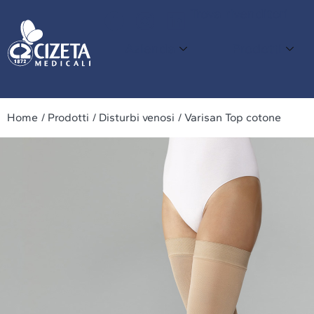
Trova rivenditori
Azienda
Prodotti
Cons
Azienda
Prodotti
Home
/ Prodotti
/ Disturbi venosi
/ Varisan Top cotone