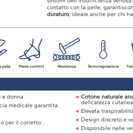
sintomi dell’insufficienza venosa
contatto con la pelle, garantisc
duraturo
, ideale anche per chi ha 
a pelle
Piede comfort
Resistenza
Termoregolazione
Tra
 e donna
Cotone naturale anal
delicatezza cutane
acia medicale garantita
Elevata traspirabilit
Design discreto e ve
o per il corretto
Disponibile nelle ve