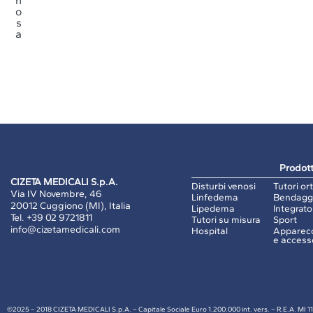
n
o
s
a
Prodott
CIZETA MEDICALI S.p.A.
Disturbi venosi
Tutori or
Via IV Novembre, 46
Linfedema
Bendagg
20012 Cuggiono (MI), Italia
Lipedema
Integrato
Tel.
+39 02 9721811
Tutori su misura
Sport
info@cizetamedicali.com
Hospital
Apparecc
e access
©2025 – 2018 CIZETA MEDICALI S.p.A.
– Capitale Sociale Euro 1.200.000 int. vers. – R.E.A. MI