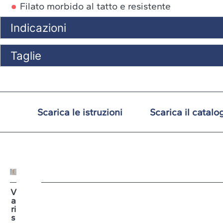
Filato morbido al tatto e resistente
Indicazioni
Taglie
Scarica le istruzioni
Scarica il catalo
V
a
ri
s