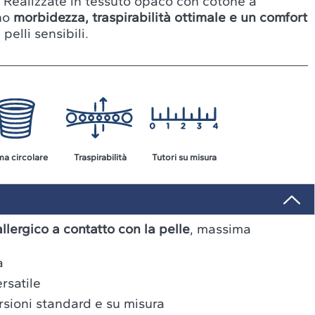
. Realizzate in tessuto opaco con cotone a
ono
morbidezza, traspirabilità ottimale e un comfort
pelli sensibili.
ma circolare
Traspirabilità
Tutori su misura
lergico a contatto con la pelle
, massima
a
à
rsatile
rsioni standard e su misura