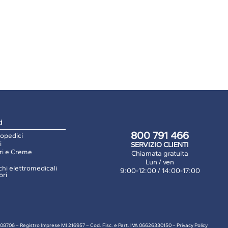
i
800 791 466
topedici
i
SERVIZIO CLIENTI
ri e Creme
Chiamata gratuita
Lun / ven
hi elettromedicali
9:00-12:00 / 14:00-17:00
ori
 1108706 – Registro Imprese MI 216957 – Cod. Fisc. e Part. IVA 06626330150 –
Privacy Policy