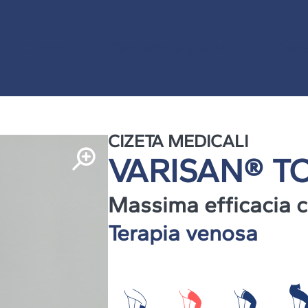
igli
Formazione e servizi
Contatti
Consigli
Formazione e servizi
Conta
CIZETA MEDICALI
VARISAN® T
Massima efficacia c
Terapia venosa