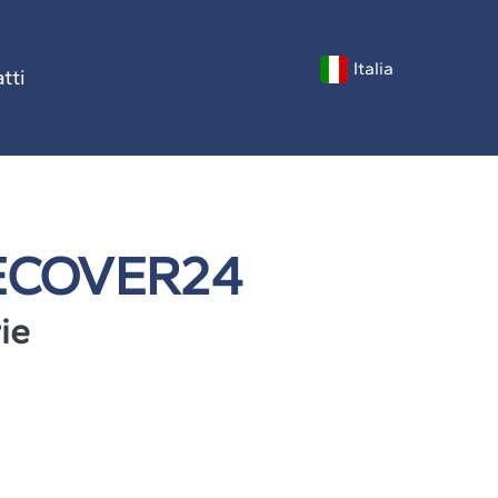
Italia
tti
ECOVER24
ie