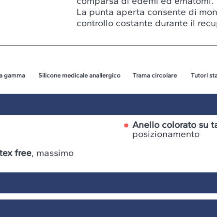
comparsa di edemi ed ematomi.
La punta aperta consente di monit
controllo costante durante il rec
a gamma
Silicone medicale anallergico
Trama circolare
Tutori s
Anello colorato su t
posizionamento
tex free
, massimo